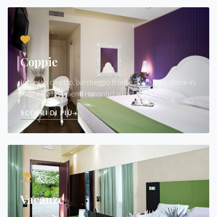
Coppie
Ingresso diretto, parcheggio fronte porta, fast check-in.
Vasca e allestimenti romantici su richiesta.
SCOPRI DI PIÙ
Vacanze