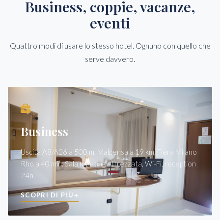
Business, coppie, vacanze,
eventi
Quattro modi di usare lo stesso hotel. Ognuno con quello che
serve davvero.
Business
Uscita A8/A26 a 500 m, Malpensa a 19 km, Fiera Milano
Rho a 40 min. Sala meeting attrezzata, Wi-Fi, reception
24h.
SCOPRI DI PIÙ