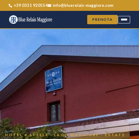
+39 0331 920554
info@bluerelais-maggiore.com
PRENOTA
HOTEL 4 STELLE · LAGO MAGGIORE · ESTATE