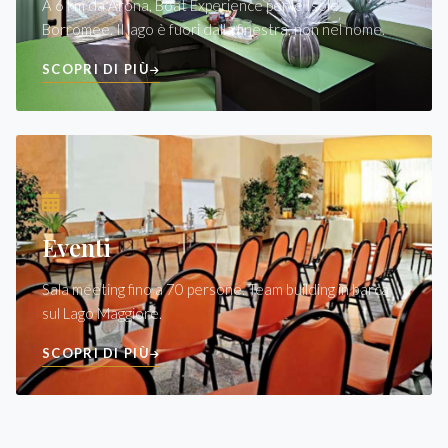
A 6 km da Arona, Boat Experience per le Isole
Borromee. Il lago è fuori dalla finestra, non nel nome.
SCOPRI DI PIÙ
Eventi
Sala meeting fino a 70 persone. Team building in barca
sul Lago Maggiore.
SCOPRI DI PIÙ