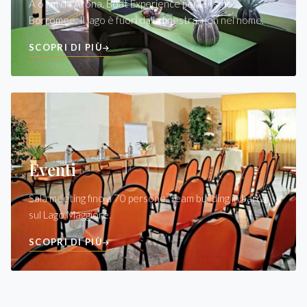
A 6 km da Arona, Boat Experience per le Isole
Borromee. Il lago è fuori dalla finestra, non nel nome.
SCOPRI DI PIÙ
Eventi
Sala meeting fino a 70 persone. Team building in barca
sul Lago Maggiore.
SCOPRI DI PIÙ