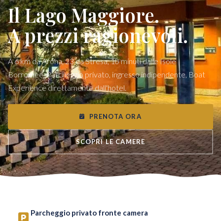
Il Lago Maggiore.
A prezzi ragionevoli.
A 6 km da Arona, 23 da Stresa, 10 minuti dalle Isole
Borromee. Parcheggio privato, ingresso indipendente, Boat
Experience direttamente dall'hotel.
PRENOTA ORA
SCOPRI LE CAMERE
Parcheggio privato fronte camera