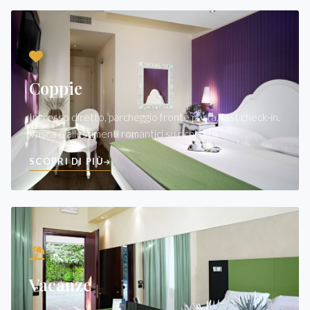
Coppie
Ingresso diretto, parcheggio fronte porta, fast check-in.
Vasca e allestimenti romantici su richiesta.
SCOPRI DI PIÙ
Vacanze