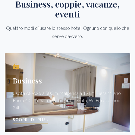
Business, coppie, vacanze,
eventi
Quattro modi di usare lo stesso hotel. Ognuno con quello che
serve davvero.
Business
Uscita A8/A26 a 500 m, Malpensa a 19 km, Fiera Milano
Rho a 40 min. Sala meeting attrezzata, Wi-Fi, reception
24h.
SCOPRI DI PIÙ