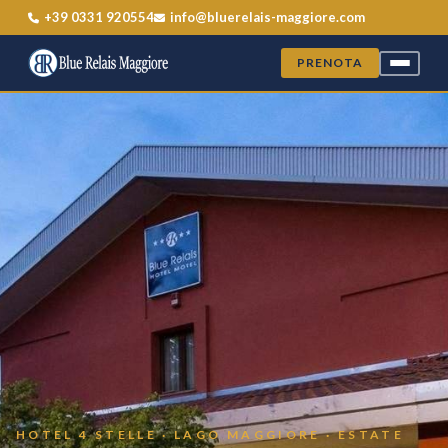
+39 0331 920554
info@bluerelais-maggiore.com
PRENOTA
HOTEL 4 STELLE · LAGO MAGGIORE · ESTATE