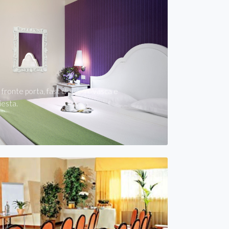
 fronte porta, fast check-in. Vasca e
iesta.