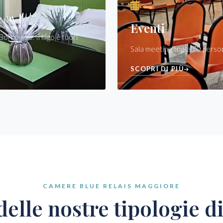
Eventi
Borromee. Il lago è fuori
Sala meeting fino a 70 perso
SCOPRI DI PIÙ
CAMERE BLUE RELAIS MAGGIORE
delle nostre tipologie d