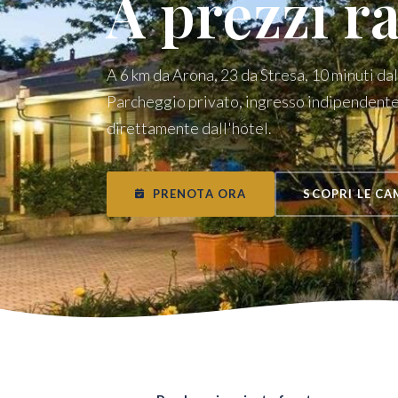
A prezzi r
A 6 km da Arona, 23 da Stresa, 10 minuti da
Parcheggio privato, ingresso indipendent
direttamente dall'hotel.
PRENOTA ORA
SCOPRI LE CA