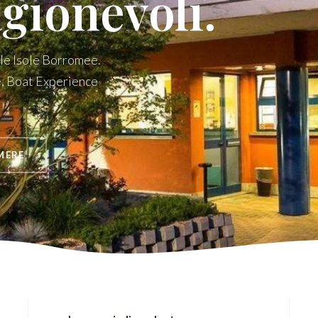
agionevoli.
lle Isole Borromee.
e, Boat Experience
MERE