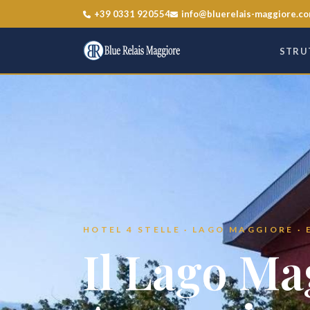
+39 0331 920554
info@bluerelais-maggiore.c
STRU
HOTEL 4 STELLE · LAGO MAGGIORE ·
Il Lago Ma