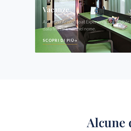
Vacanze
A 6 km da Arona, Boat Experience per le Isole 
dalla finestra, non nel nome.
SCOPRI DI PIÙ
Alcune 