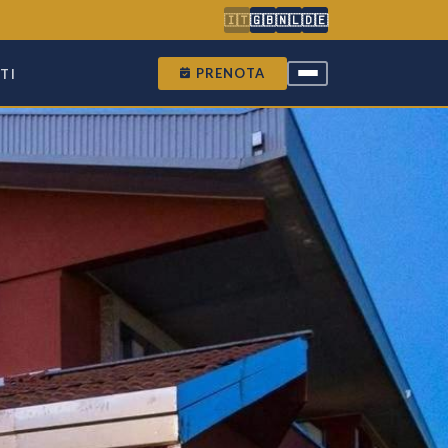
🇮🇹
🇬🇧
🇳🇱
🇩🇪
PRENOTA
TI