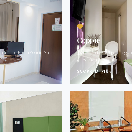
Coppie
a Milano Rho a 40 min. Sala
Ingresso diretto, parcheggio
allestimenti romantici su rich
SCOPRI DI PIÙ