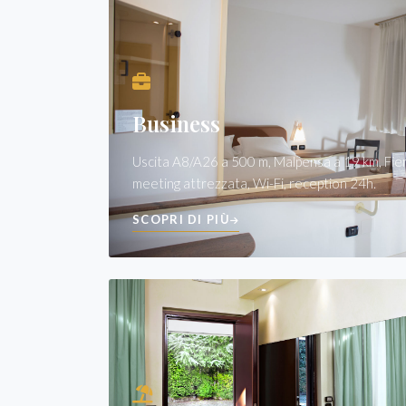
Business
Uscita A8/A26 a 500 m, Malpensa a 19 km, Fier
meeting attrezzata, Wi-Fi, reception 24h.
SCOPRI DI PIÙ